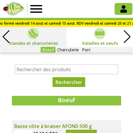
La
Ti'Bio
Viandes et charcuteries
d'Aire
Volailles et oeufs
Boeuf
Charcuterie
Porc
Boeuf
Basse côte à braiser AFOND 500 g