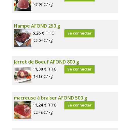
(47,97 € / kg)
Hampe AFOND 250 g
6,26 €
TTC
Se connecter
(25,04 € / kg)
Jarret de Boeuf AFOND 800 g
11,30 €
TTC
Se connecter
(14,13 € / kg)
macreuse à braiser AFOND 500 g
11,24 €
TTC
Se connecter
(22,48 € / kg)