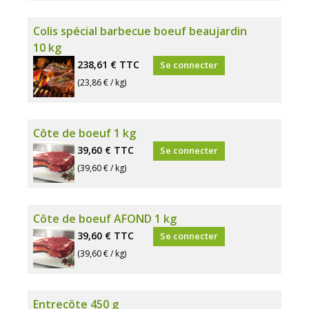
Colis spécial barbecue boeuf beaujardin
10 kg
238,61 €
TTC
Se connecter
(23,86 € / kg)
Côte de boeuf 1 kg
39,60 €
TTC
Se connecter
(39,60 € / kg)
Côte de boeuf AFOND 1 kg
39,60 €
TTC
Se connecter
(39,60 € / kg)
Entrecôte 450 g