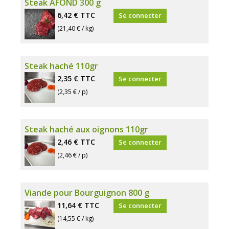
Steak AFOND 300 g
6,42 €
TTC
Se connecter
(21,40 € / kg)
Steak haché 110gr
2,35 €
TTC
Se connecter
(2,35 € / p)
Steak haché aux oignons 110gr
2,46 €
TTC
Se connecter
(2,46 € / p)
Viande pour Bourguignon 800 g
11,64 €
TTC
Se connecter
(14,55 € / kg)