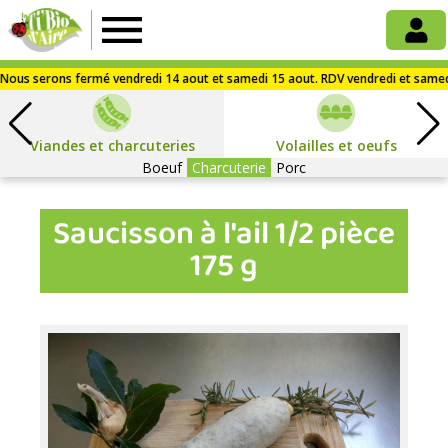
La
Ti'Bio
Viandes et charcuteries
d'Aire
Volailles et oeufs
Boeuf
Charcuterie
Porc
Saucisson à l'ail 1/2 pièce
175 g