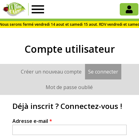
La
Ti'Bio
Compte utilisateur
d'Aire
Créer un nouveau compte
Se connecter
(onglet a
Onglets
principaux
Mot de passe oublié
Déjà inscrit ? Connectez-vous !
Adresse e-mail
*