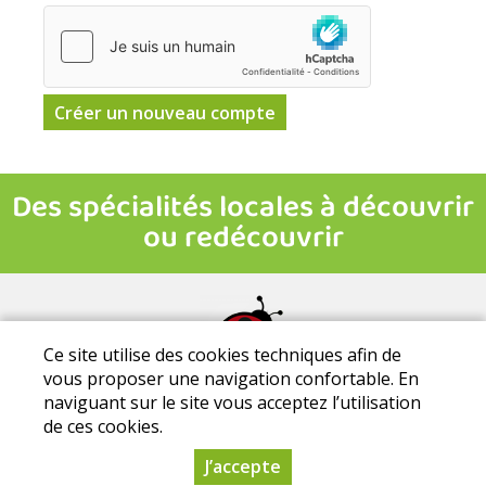
Ce site utilise des cookies techniques afin de
vous proposer une navigation confortable. En
Mentions légales
|
Conditions Générales de Ventes
|
Protection
naviguant sur le site vous acceptez l’utilisation
des données personnelles
de ces cookies.
La Ti'bio d'Aire - Parc de la Thibaudière - 37120 Courcoué - Tél. :
0633411581
J’accepte