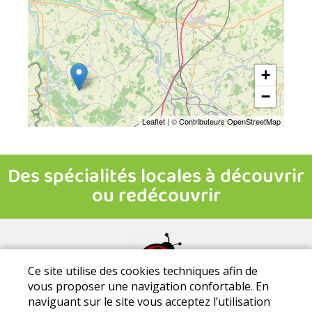
+
−
Leaflet
| ©
Contributeurs OpenStreetMap
Ce site utilise des cookies techniques afin de
vous proposer une navigation confortable. En
Mentions légales
|
Conditions Générales de Ventes
|
Protection
naviguant sur le site vous acceptez l’utilisation
des données personnelles