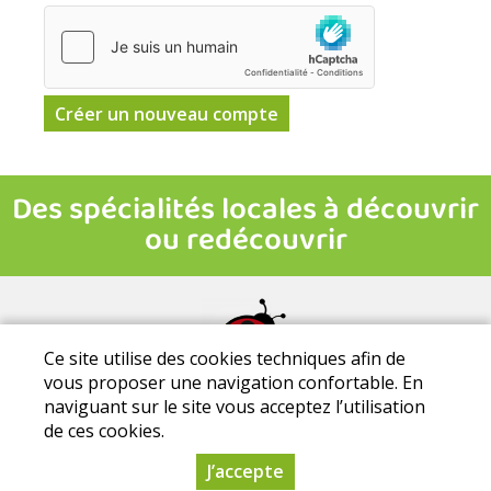
Ce site utilise des cookies techniques afin de
vous proposer une navigation confortable. En
Mentions légales
|
Conditions Générales de Ventes
|
Protection
naviguant sur le site vous acceptez l’utilisation
des données personnelles
de ces cookies.
La Ti'bio d'Aire - Parc de la Thibaudière - 37120 Courcoué - Tél. :
0633411581
J’accepte