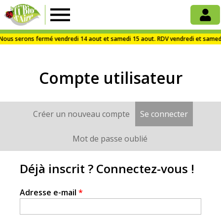
La
Ti'Bio
Compte utilisateur
d'Aire
Créer un nouveau compte
Se connecter
(onglet a
Onglets
principaux
Mot de passe oublié
Déjà inscrit ? Connectez-vous !
Adresse e-mail
*