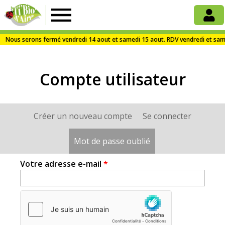
La
Ti'Bio
Compte utilisateur
d'Aire
Créer un nouveau compte
Se connecter
Onglets
principaux
Mot de passe oublié
(onglet actif)
Votre adresse e-mail
*