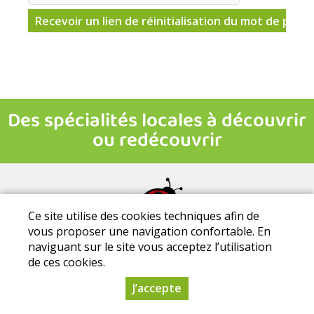
Ce site utilise des cookies techniques afin de
vous proposer une navigation confortable. En
Mentions légales
|
Conditions Générales de Ventes
|
Protection
naviguant sur le site vous acceptez l’utilisation
des données personnelles
de ces cookies.
La Ti'bio d'Aire - Parc de la Thibaudière - 37120 Courcoué - Tél. :
0633411581
J’accepte